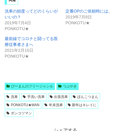
w
k
i
で
t
共
洗車の頻度ってどのくらいが
定番OPのご依頼時には。
t
有
e
す
いいの？
2019年7月8日
r
る
2019年7月4日
PONKOTU★
で
に
共
は
PONKOTU★
有
ク
(
リ
新
ッ
最前線でコロナと闘ってる医
し
ク
療従事者さまへ
い
し
ウ
て
2021年2月15日
ィ
く
ン
だ
PONKOTU★
ド
さ
ウ
い
で
(
開
新
き
し
ま
い
す
ウ
)
ィ
ぴーまんのフリージャンル
つぶやき
ン
ド
ウ
洗車
手洗い洗車
出張洗車
ぽんこつまん
で
開
き
PONKOTU★MAN
年末洗車
新年はキレイに
ま
す
ポンコツマン
)
シェアする