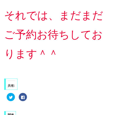
それでは、まだまだ
ご予約お待ちしてお
ります＾＾
共有:
ク
F
リ
a
ッ
c
ク
e
し
b
て
o
T
o
関連