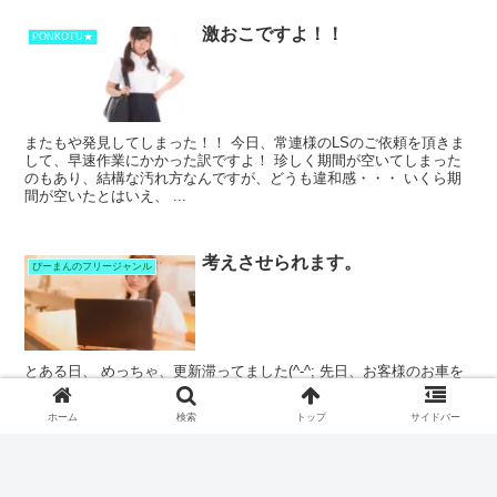
激おこですよ！！
PONKOTU★
またもや発見してしまった！！ 今日、常連様のLSのご依頼を頂きま
して、早速作業にかかった訳ですよ！ 珍しく期間が空いてしまった
のもあり、結構な汚れ方なんですが、どうも違和感・・・ いくら期
間が空いたとはいえ、 ...
考えさせられます。
ぴーまんのフリージャンル
とある日、 めっちゃ、更新滞ってました(^-^; 先日、お客様のお車を
ecoWASHしに行ったら、発見しちゃって、、、 何を？ 丁度、ぴー
まんが伺う期間の間に、点検がディーラーさんにてあったそうです。
ホーム
検索
トップ
サイドバー
そこま...