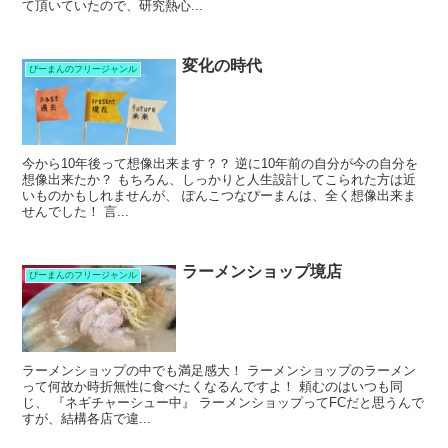
て頂いていたので、研究熱心...
変化の時代
ぴーまんのフリージャンル
今から10年後って想像出来ます？？ 逆に10年前の自分が今の自分を
想像出来たか？ もちろん、しっかりと人生設計してこられた方は近
いものかもしれませんが、 ぽんこつなぴーまんは、全く想像出来ま
せんでした！ 言...
ラーメンショップ境店
ぴーまんのフリージャンル
ラーメンショップの中でも満足感大！ ラーメンショップのラーメン
って何故か時折無性に食べたくなるんですよ！ 頼むのはいつも同
じ、 『ネギチャーシュー中』 ラーメンショップってFCだと思うんで
すが、結構各店で違...