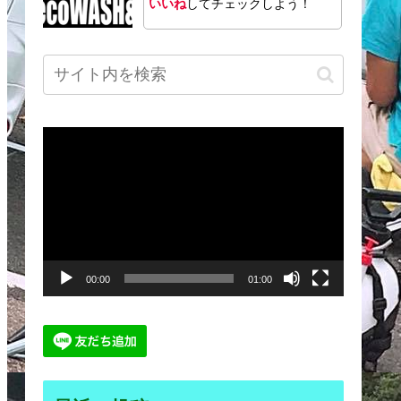
いいね
してチェックしよう！
動
画
プ
レ
ー
00:00
01:00
ヤ
ー