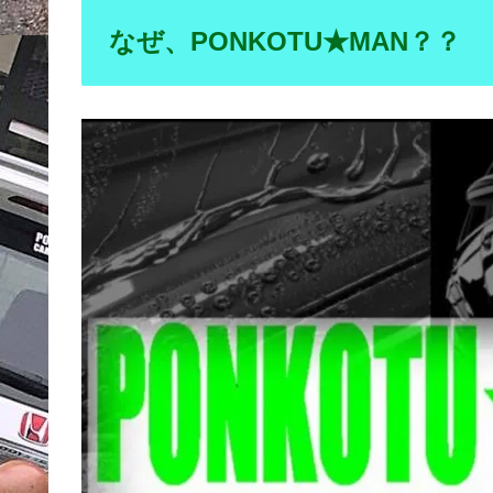
なぜ、PONKOTU★MAN？？