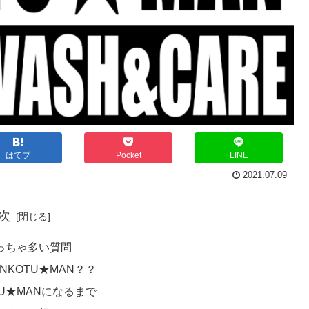
はてブ
Pocket
LINE
2021.07.09
次
っちゃ多い質問
NKOTU★MAN？？
TU★MANになるまで